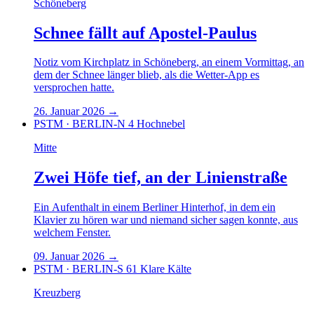
Schöneberg
Schnee fällt auf Apostel-Paulus
Notiz vom Kirchplatz in Schöneberg, an einem Vormittag, an
dem der Schnee länger blieb, als die Wetter-App es
versprochen hatte.
26. Januar 2026
→
PSTM · BERLIN-N 4
Hochnebel
Mitte
Zwei Höfe tief, an der Linienstraße
Ein Aufenthalt in einem Berliner Hinterhof, in dem ein
Klavier zu hören war und niemand sicher sagen konnte, aus
welchem Fenster.
09. Januar 2026
→
PSTM · BERLIN-S 61
Klare Kälte
Kreuzberg