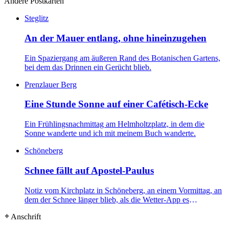
Andere Postkarten
Steglitz
An der Mauer entlang, ohne hineinzugehen
Ein Spaziergang am äußeren Rand des Botanischen Gartens,
bei dem das Drinnen ein Gerücht blieb.
Prenzlauer Berg
Eine Stunde Sonne auf einer Cafétisch-Ecke
Ein Frühlingsnachmittag am Helmholtzplatz, in dem die
Sonne wanderte und ich mit meinem Buch wanderte.
Schöneberg
Schnee fällt auf Apostel-Paulus
Notiz vom Kirchplatz in Schöneberg, an einem Vormittag, an
dem der Schnee länger blieb, als die Wetter-App es
versprochen hatte.
⌖ Anschrift